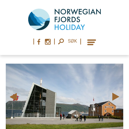
|
|
|
SØK