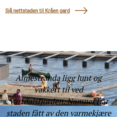
Sjå nettstaden til Kråen gard
Almestranda ligg lunt og
vakkert til ved
Vartdalsfjorden. Namnet har
staden fått av den varmekjære